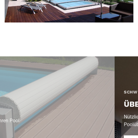
SCHW
ÜB
Nützli
hren Pool
Poolü