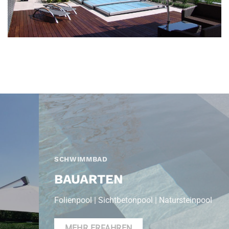
SCHWIMMBAD
BAUARTEN
Folienpool | Sichtbetonpool | Natursteinpool
MEHR ERFAHREN