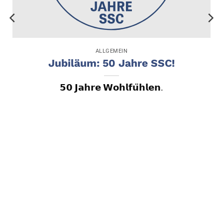
ALLGEMEIN
Jubiläum: 50 Jahre SSC!
𝟱𝟬 𝗝𝗮𝗵𝗿𝗲 𝗪𝗼𝗵𝗹𝗳𝘂̈𝗵𝗹𝗲𝗻.