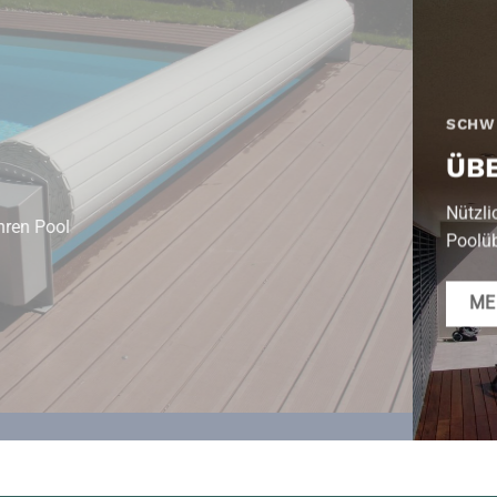
SCHW
ÜB
Nützli
hren Pool
Poolü
ME